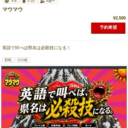
4-8
5-20
6歳〜
マウマウ
¥2,500
予約希望
英語で叫べば県名は必殺技になる！
対戦
その他