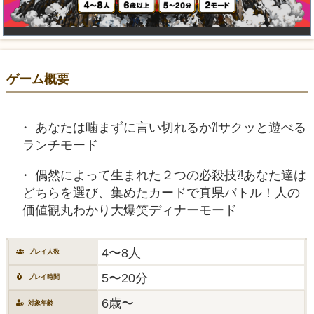
ゲーム概要
あなたは噛まずに言い切れるか⁈サクッと遊べる
ランチモード
偶然によって生まれた２つの必殺技⁈あなた達は
どちらを選び、集めたカードで真県バトル！人の
価値観丸わかり大爆笑ディナーモード
4〜8人
プレイ人数
5〜20分
プレイ時間
6歳〜
対象年齢