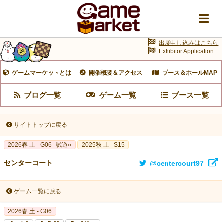
出展申し込みはこちら
Exhibitor Application
ゲームマーケットとは
開催概要＆アクセス
ブース＆ホールMAP
ブログ一覧
ゲーム一覧
ブース一覧
サイトトップに戻る
2026春 土 - G06
試遊○
2025秋 土 - S15
センターコート
@centercourt97
ゲーム一覧に戻る
2026春 土 - G06