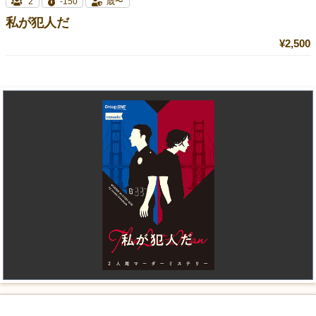
2
-150
歳〜
私が犯人だ
¥2,500