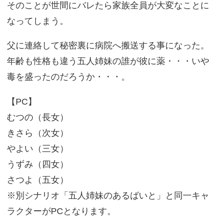
そのことが世間にバレたら家族全員が大変なことに
なってしまう。
父に連絡して秘密裏に病院へ搬送する事になった。
年齢も性格も違う五人姉妹の誰が彼に薬・・・いや
毒を盛ったのだろうか・・・。
【PC】
むつの（長女）
きさら（次女）
やよい（三女）
うずみ（四女）
さつよ（五女）
※別シナリオ「五人姉妹のあるばいと」と同一キャ
ラクターがPCとなります。