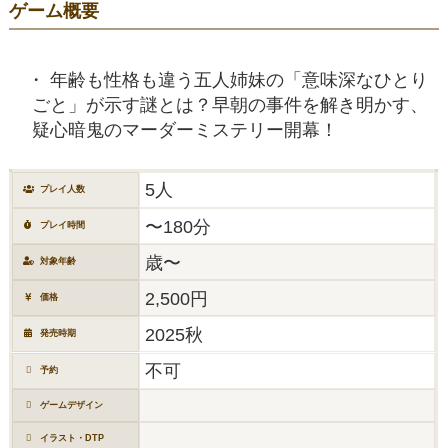
ゲーム概要
年齢も性格も違う五人姉妹の「意味深なひとり
ごと」が示す謎とは？早朝の事件を解き明かす、
疑心暗鬼のマーダーミステリー開幕！
5人
プレイ人数
〜180分
プレイ時間
歳〜
対象年齢
2,500円
価格
2025秋
発売時期
不可
予約
ゲームデザイン
イラスト・DTP