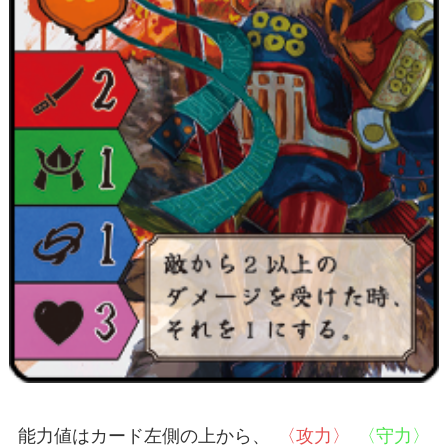
能力値はカード左側の上から、
〈攻力〉
〈守力〉