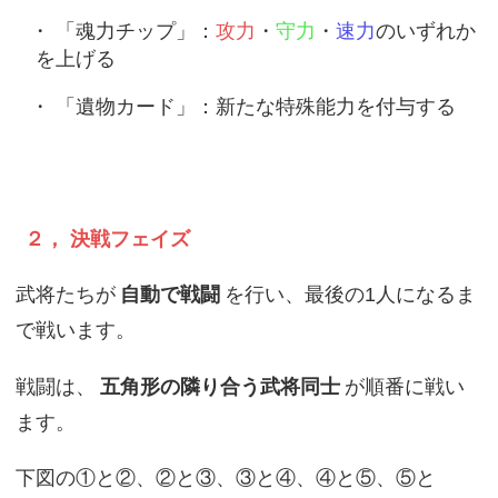
「魂力チップ」：
攻力
・
守力
・
速力
のいずれか
を上げる
「遺物カード」：新たな特殊能力を付与する
２， 決戦フェイズ
武将たちが
自動で戦闘
を行い、最後の1人になるま
で戦います。
戦闘は、
五角形の隣り合う武将同士
が順番に戦い
ます。
下図の①と②、②と③、③と④、④と⑤、⑤と