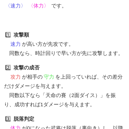
〈速力〉
〈体力〉
です。
1️⃣
攻撃順
速力
が高い方が先攻です。
同数なら、時計回りで早い方が先に攻撃します。
2️⃣
攻撃の成否
攻力
が相手の
守力
を上回っていれば、その差分
だけダメージを与えます。
同数以下なら「天命の賽（2面ダイス）」を振
り、成功すれば1ダメージを与えます。
3️⃣
脱落判定
体力
が0になった武将は脱落（裏向き）し、以降