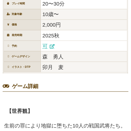
20〜30分
プレイ時間
10歳〜
対象年齢
2,000円
価格
2025秋
発売時期
可
予約
森 勇人
ゲームデザイン
卯月 麦
イラスト・DTP
ゲーム詳細
【世界観】
生前の罪により地獄に堕ちた10人の戦国武将たち。