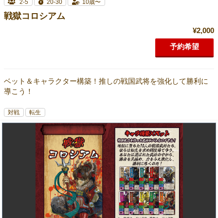
2-5
20-30
10歳〜
戦獄コロシアム
¥2,000
予約希望
ベット＆キャラクター構築！推しの戦国武将を強化して勝利に
導こう！
対戦
転生