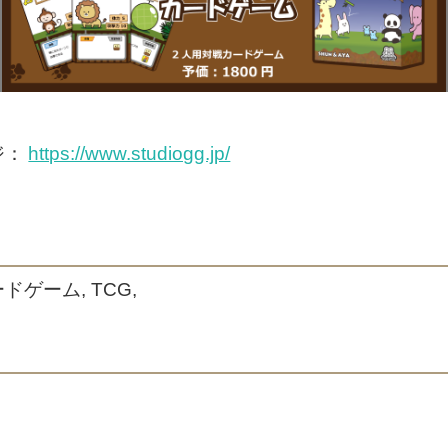
ジ：
https://www.studiogg.jp/
ドゲーム, TCG,