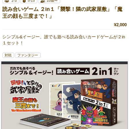
2-3
5-15
10歳〜
読み合いゲーム ２in１「襲撃！隣の武家屋敷」「魔
王の顔も三度まで！」
¥2,000
シンプル&イージー、誰でも遊べる読み合いカードゲームが２in
１セット！
対戦
ファンタジー