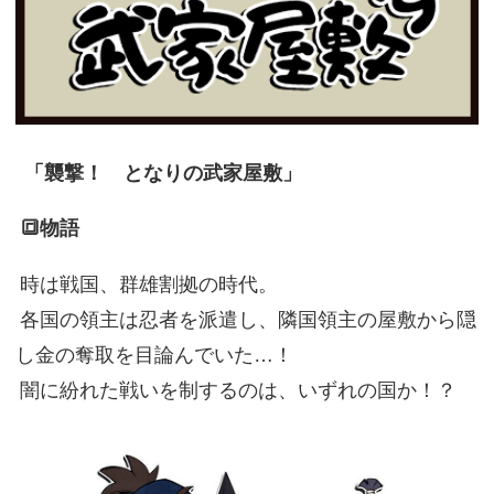
「襲撃！ となりの武家屋敷」
🔳物語
時は戦国、群雄割拠の時代。
各国の領主は忍者を派遣し、隣国領主の屋敷から隠
し金の奪取を目論んでいた…！
闇に紛れた戦いを制するのは、いずれの国か！？