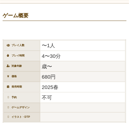
ゲーム概要
〜1人
プレイ人数
4〜30分
プレイ時間
歳〜
対象年齢
680円
価格
2025春
発売時期
不可
予約
ゲームデザイン
イラスト・DTP