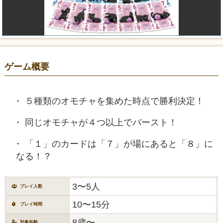
ゲーム概要
５種類のオモチャを集めた時点で勝利決定！
同じオモチャが４つ以上でバースト！
「１」のカードは「７」が場にあると「８」に
なる！？
3〜5人
プレイ人数
10〜15分
プレイ時間
8歳〜
対象年齢