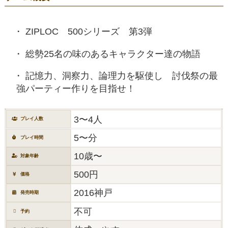
ZIPLOC 500シリーズ 第3弾
総勢25名の味のあるキャラクター達の物語
記憶力、洞察力、論理力を駆使し 討伐祭の最
強パーティー作りを目指せ！
3〜4人
プレイ人数
5〜分
プレイ時間
10歳〜
対象年齢
500円
価格
2016神戸
発売時期
不可
予約