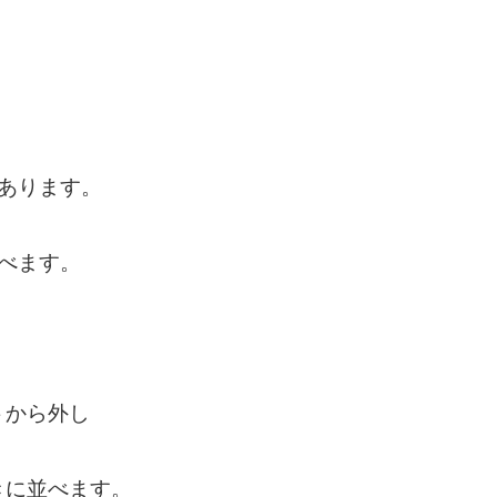
あります。
べます。
トから外し
きに並べます。