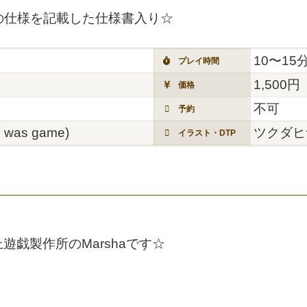
の仕様を記載した仕様書入り☆
10〜15
プレイ時間
1,500円
価格
不可
予約
was game)
ツクダヒ
イラスト・DTP
戯製作所のMarshaです☆