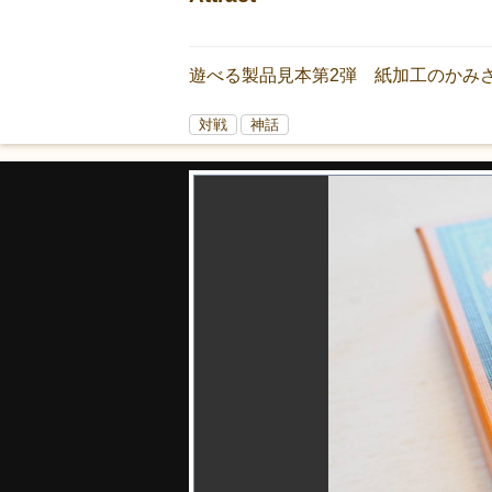
遊べる製品見本第2弾 紙加工のかみ
対戦
神話