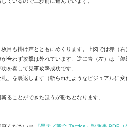
出しているので二歩前に進んでいます。
２枚目も掛け声とともにめくります。上図では赤（右
離が合わず攻撃は外れています。逆に青（左）は「袈
が功を奏して見事攻撃成功です。
士札」を裏返します（斬られたようなビジュアルに変
回斬ることができたほうが勝ちとなります。
御覧ください⇒
『曇天／斬合 Tactics』説明書 PDF（