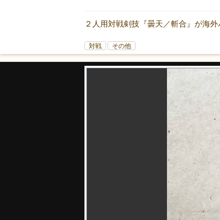
２人用対戦剣技『曇天／斬合』が海外
対戦
その他