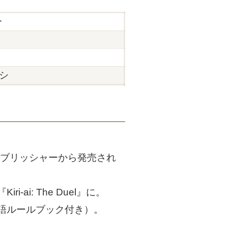
分
シ
パブリッシャーから発売され
i: The Duel』に。
語ルールブック付き）。