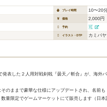
10〜20
プレイ時間
2,000円
価格
可
予約
カミバヤ
イラスト・DTP
トで発表した２人用対戦剣戟『曇天／斬合』が、海外
ままで豪華な仕様にアップデートされ、名前も『Kiri-a
、数量限定でゲームマーケットにて販売します（日本