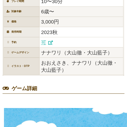
10〜30分
プレイ時間
6歳〜
対象年齢
3,000円
価格
2023秋
発売時期
可
予約
ナナワリ（大山徹・大山藍子）
ゲームデザイン
おおえさき、ナナワリ（大山徹・
イラスト・DTP
大山藍子）
ゲーム詳細