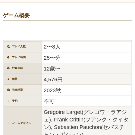
ゲーム概要
2〜8人
プレイ人数
25〜分
プレイ時間
12歳〜
対象年齢
4,576円
価格
2023秋
発売時期
不可
予約
Grégoire Larget(グレゴワ・ラアジ
ェ), Frank Crittin(フアンク・クイタ
ゲームデザイン
ン), Sébastien Pauchon(セバスチ
ャン・ポション)