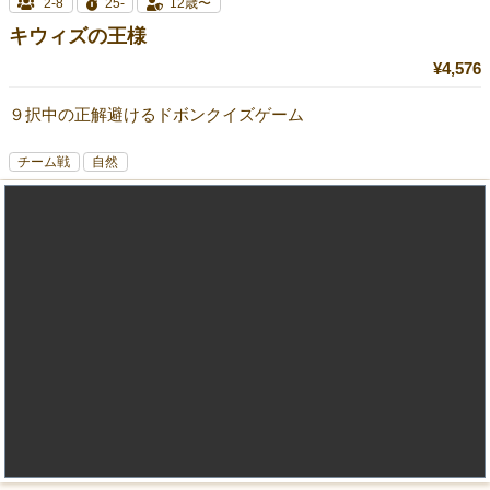
2-8
25-
12歳〜
キウィズの王様
¥4,576
９択中の正解避けるドボンクイズゲーム
チーム戦
自然