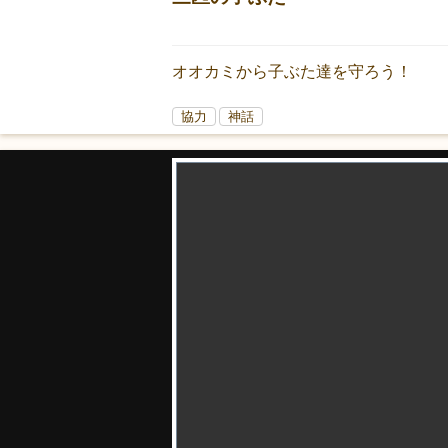
オオカミから子ぶた達を守ろう！
協力
神話