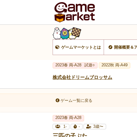
ゲームマーケットとは
開催概要＆
2023春 両‐A28
試遊○
2022秋 両-A49
株式会社ドリームブロッサム
ゲーム一覧に戻る
2023春 両‐A28
1-
-
3歳〜
三匹の子ぶた