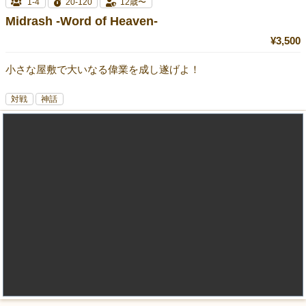
1-4
20-120
12歳〜
Midrash -Word of Heaven-
¥3,500
小さな屋敷で大いなる偉業を成し遂げよ！
対戦
神話