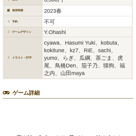
2023春
発売時期
不可
予約
Y.Ohashi
ゲームデザイン
cyawa、Hasumi Yuki、kobuta、
kokitune、kz7、RiE、sachi、
yumo、らぎ、瓜綱、茶ごま、虎
イラスト・DTP
尾、鳥橋Den、茄子乃、獏狗、福
之内、山田maya
ゲーム詳細