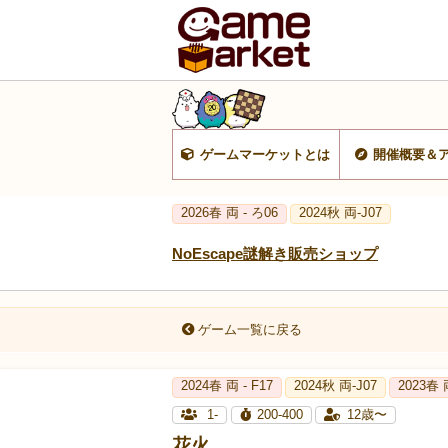
ゲームマーケットとは
開催概要＆
2026春 両 - ろ06
2024秋 両-J07
NoEscape謎解き販売ショップ
ゲーム一覧に戻る
2024春 両 - F17
2024秋 両-J07
2023春 
1-
200-400
12歳〜
花火