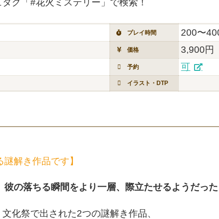
ッシュタグ「#花火ミステリー」で検索！
200〜4
プレイ時間
3,900円
価格
可
予約
イラスト・DTP
る謎解き作品です】
、彼の落ちる瞬間をより一層、際立たせるようだった
、文化祭で出された2つの謎解き作品、