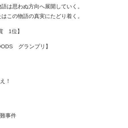
物語は思わぬ方向へ展開していく。
たはこの物語の真実にたどり着く。
賞 1位】
 GOODS グランプリ】
救え！
盗難事件