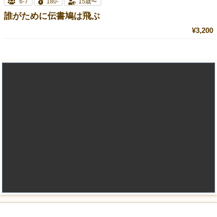
6-7
180-
15歳〜
誰がために伝書鳩は飛ぶ
¥3,200