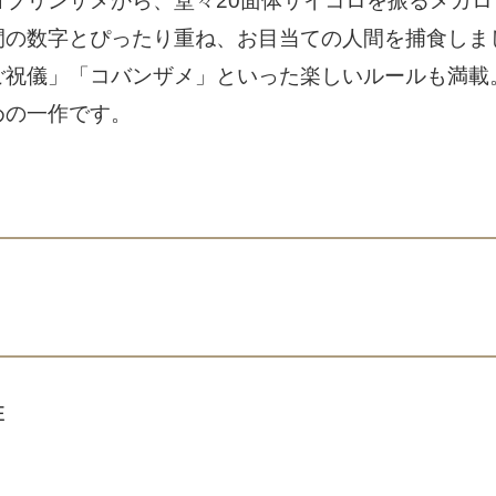
ゴブリンザメから、堂々20面体サイコロを振るメガ
間の数字とぴったり重ね、お目当ての人間を捕食しま
ご祝儀」「コバンザメ」といった楽しいルールも満載
めの一作です。
E