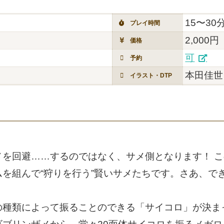
15〜30
プレイ時間
2,000円
価格
可
予約
本田佳世
イラスト・DTP
回避……するのではなく、サメ側となります！ この『
を組んで“狩りを行う”賢いサメたちです。さあ、で
。
種類によって振ることのできる「サイコロ」が決まっ