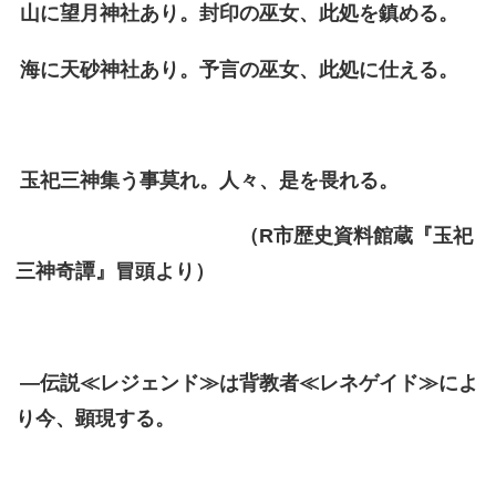
山に望月神社あり。封印の巫女、此処を鎮める。
海に天砂神社あり。予言の巫女、此処に仕える。
玉祀三神集う事莫れ。人々、是を畏れる。
（R市歴史資料館蔵『玉祀
三神奇譚』冒頭より）
―伝説≪レジェンド≫は背教者≪レネゲイド≫によ
り今、顕現す
る。