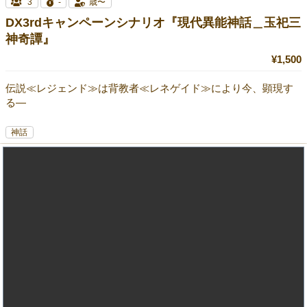
3
-
歳〜
DX3rdキャンペーンシナリオ『現代異能神話＿玉祀三
神奇譚』
¥1,500
伝説≪レジェンド≫は背教者≪レネゲイド≫により今、顕現す
る―
神話