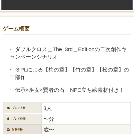
ゲーム概要
ダブルクロス＿The_3rd＿Editionの二次創作キ
ャンペーンシナリオ
３PLによる【梅の章】【竹の章】【松の章】の
三部作
伝承×巫女×賢者の石 NPC立ち絵素材付き！
3人
プレイ人数
〜分
プレイ時間
歳〜
対象年齢