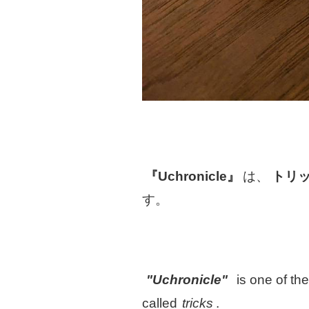
『Uchronicle』
は、
トリ
す。
"Uchronicle"
is one of th
called
tricks
.