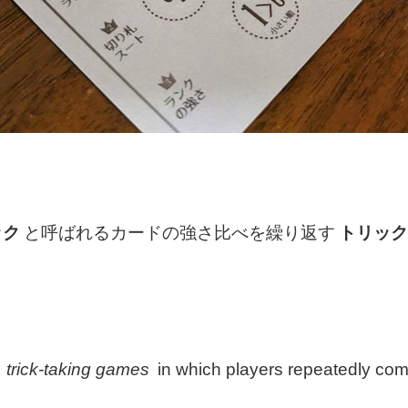
ック
と呼ばれるカードの強さ比べを繰り返す
トリッ
e
trick-taking games
in which players repeatedly comp