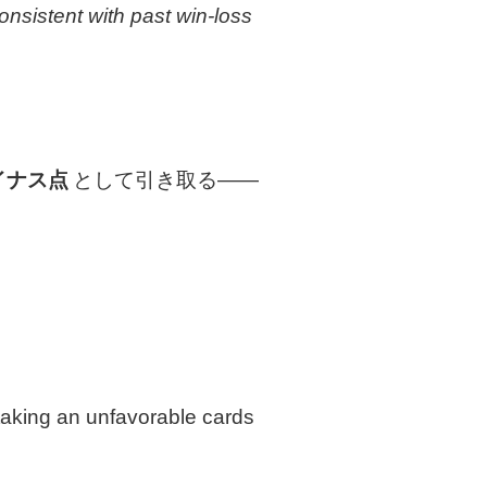
onsistent with past win-loss
イナス点
として引き取る――
taking an unfavorable cards