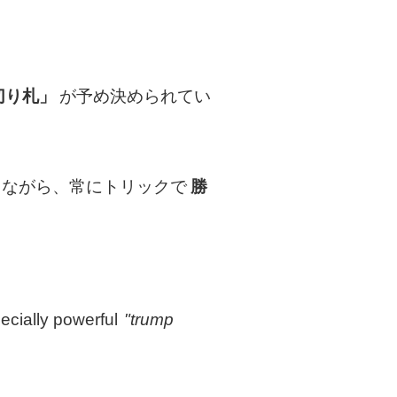
切り札」
が予め決められてい
しながら、常にトリックで
勝
ecially powerful
"trump