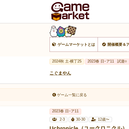
ゲームマーケットとは
開催概要＆
2024秋 土-横丁25
2023春 日ｰア11
試遊○
こぐまやん
ゲーム一覧に戻る
2023春 日ｰア11
2-3
30-30
12歳〜
Uchronicle（ユークロニクル）