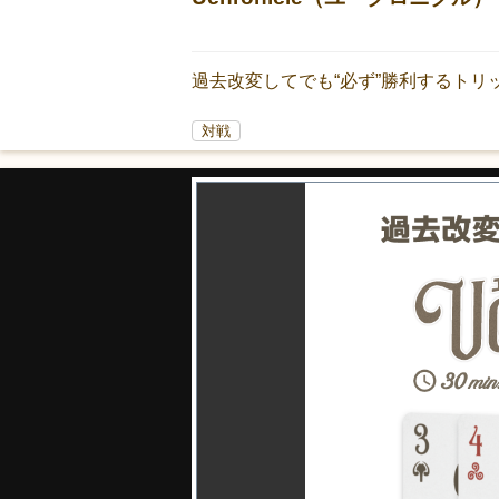
過去改変してでも“必ず”勝利するトリ
対戦