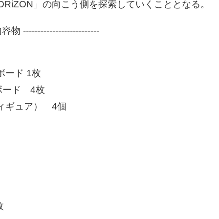
HORiZON」の向こう側を探索していくこととなる。
- 内容物 --------------------------
ボード 1枚
ード 4枚
ィギュア） 4個
0枚
0枚