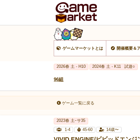
ゲームマーケットとは
開催概要＆
2026春 土 - H10
2024春 土 - K11
試遊○
96組
ゲーム一覧に戻る
2023春 土ｰサ35
1-4
45-60
14歳〜
VIVID ENGINE/ビビッドエンジ