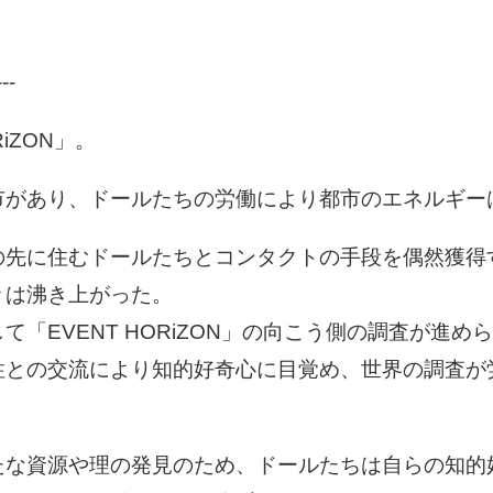
-----
RiZON」。
市があり、ドールたちの労働により都市のエネルギ
の先に住むドールたちとコンタクトの手段を偶然獲
人々は沸き上がった。
「EVENT HORiZON」の向こう側の調査が進め
性との交流により知的好奇心に目覚め、世界の調査が
たな資源や理の発見のため、ドールたちは自らの知的