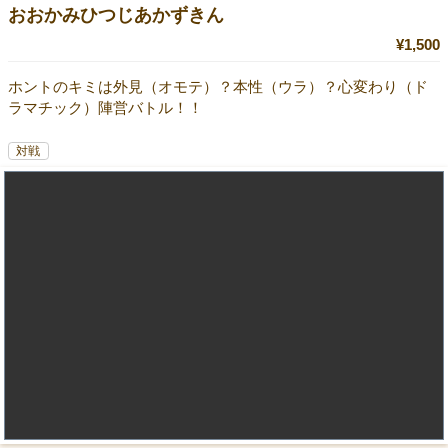
おおかみひつじあかずきん
¥1,500
ホントのキミは外見（オモテ）？本性（ウラ）？心変わり（ド
ラマチック）陣営バトル！！
対戦