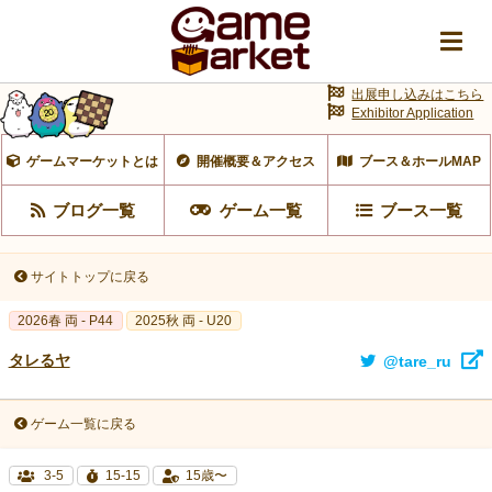
出展申し込みはこちら
Exhibitor Application
ゲームマーケットとは
開催概要＆アクセス
ブース＆ホールMAP
ブログ一覧
ゲーム一覧
ブース一覧
サイトトップに戻る
2026春 両 - P44
2025秋 両 - U20
タレるヤ
@tare_ru
ゲーム一覧に戻る
3-5
15-15
15歳〜