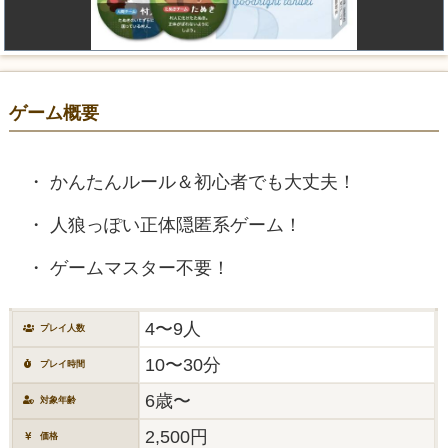
ゲーム概要
かんたんルール＆初心者でも大丈夫！
人狼っぽい正体隠匿系ゲーム！
ゲームマスター不要！
4〜9人
プレイ人数
10〜30分
プレイ時間
6歳〜
対象年齢
2,500円
価格