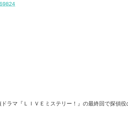
2469824
偵ドラマ『ＬＩＶＥミステリー！』の最終回で探偵役