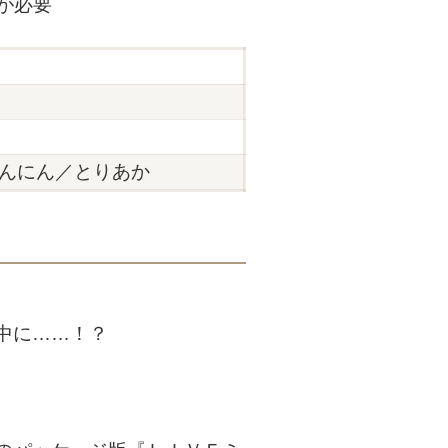
が必要
んにん／とりあか
中に……！？