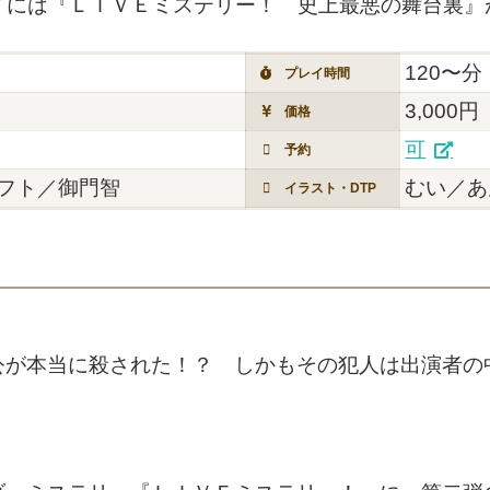
イには『ＬＩＶＥミステリー！ 史上最悪の舞台裏』
120〜分
プレイ時間
3,000円
価格
可
予約
フト／御門智
むい／あ
イラスト・DTP
公が本当に殺された！？ しかもその犯人は出演者の