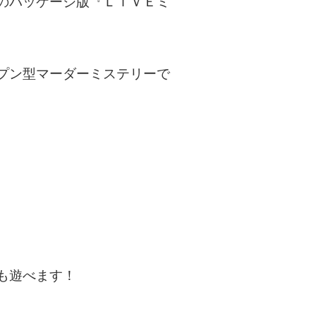
のパッケージ版『ＬＩＶＥミ
プン型マーダーミステリーで
も遊べます！