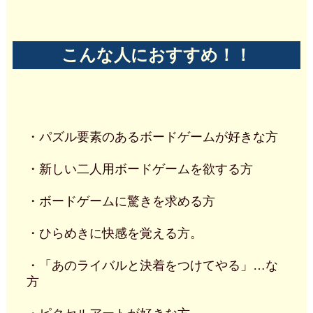
こんな人におすすめ！！
・パズル要素のあるボードゲームが好きな方
・新しい二人用ボードゲームを欲する方
・ボードゲームに驚きを求める方
・ひらめきに快感を覚える方。
・「あのライバルと決着をつけてやる」…な
方