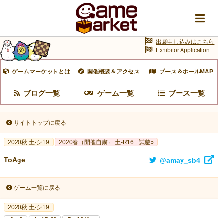
出展申し込みはこちら
Exhibitor Application
ゲームマーケットとは
開催概要＆アクセス
ブース＆ホールMAP
ブログ一覧
ゲーム一覧
ブース一覧
サイトトップに戻る
2020秋 土-シ19
2020春（開催自粛） 土-R16
試遊○
ToAge
@amay_sb4
ゲーム一覧に戻る
2020秋 土-シ19