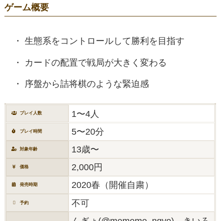
ゲーム概要
生態系をコントロールして勝利を目指す
カードの配置で戦局が大きく変わる
序盤から詰将棋のような緊迫感
1〜4人
プレイ人数
5〜20分
プレイ時間
13歳〜
対象年齢
2,000円
価格
2020春（開催自粛）
発売時期
不可
予約
んぎょ(@mememe_ngyo)、きいろ