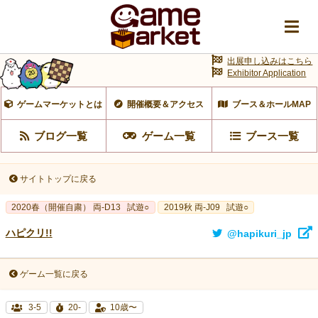
出展申し込みはこちら
Exhibitor Application
ゲームマーケットとは
開催概要＆アクセス
ブース＆ホールMAP
ブログ一覧
ゲーム一覧
ブース一覧
サイトトップに戻る
2020春（開催自粛） 両-D13
試遊○
2019秋 両-J09
試遊○
ハピクリ!!
@hapikuri_jp
ゲーム一覧に戻る
3-5
20-
10歳〜