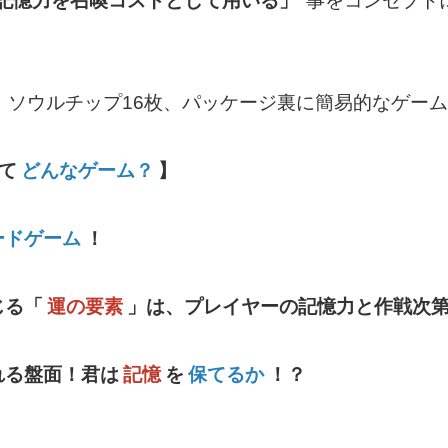
記憶力を召喚コストとして用いる」
事をコンセプト
、ソウルチップ16枚、パッケージ裏に簡易的なゲー
て
どんなゲーム？
】
ードゲーム
！
じる「
運の要素
」は、プレイヤーの記憶力と作戦次
れる盤面！君は
記憶
を
保てるか
！？