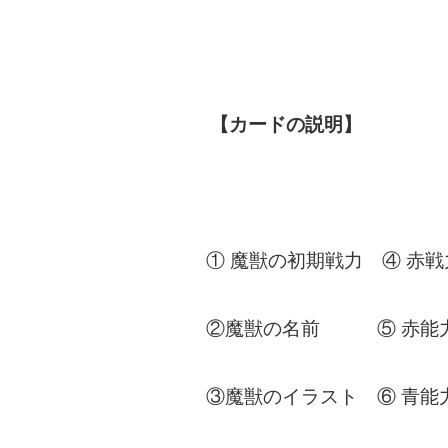
【カードの説明】
① 魔獣の初期戦力 ④ 赤
②魔獣の名前 ⑤ 赤能
③魔獣のイラスト ⑥ 青能