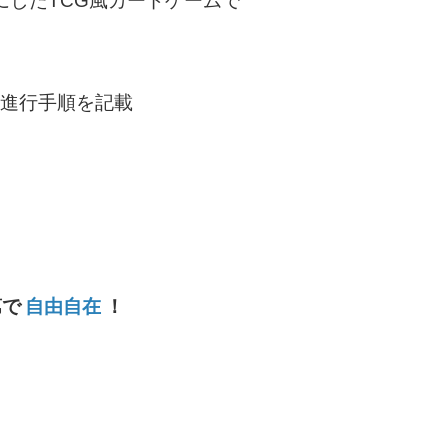
にしたTCG風カードゲームで
ム進行手順を記載
第で
自由自在
！