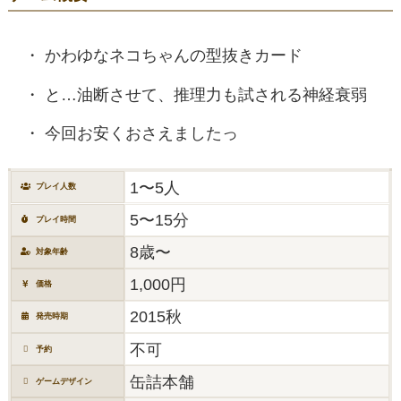
かわゆなネコちゃんの型抜きカード
と…油断させて、推理力も試される神経衰弱
今回お安くおさえましたっ
1〜5人
プレイ人数
5〜15分
プレイ時間
8歳〜
対象年齢
1,000円
価格
2015秋
発売時期
不可
予約
缶詰本舗
ゲームデザイン