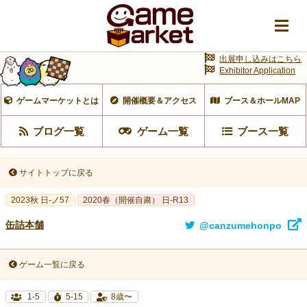
出展申し込みはこちら
Exhibitor Application
ゲームマーケットとは
開催概要＆アクセス
ブース＆ホールMAP
ブログ一覧
ゲーム一覧
ブース一覧
サイトトップに戻る
2023秋 日-ノ57
2020春（開催自粛） 日-R13
缶詰本舗
@canzumehonpo
ゲーム一覧に戻る
1-5
5-15
8歳〜