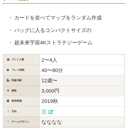
カードを並べてマップをランダム作成
バッグに入るコンパクトサイズの
超未来宇宙4Kストラテジーゲーム
2〜4人
プレイ人数
40〜80分
プレイ時間
12歳〜
対象年齢
3,000円
価格
2019秋
発売時期
可
予約
なななな
ゲームデザイン