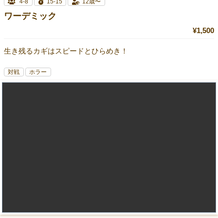
4-8
15-15
12歳〜
ワーデミック
¥1,500
生き残るカギはスピードとひらめき！
対戦
ホラー