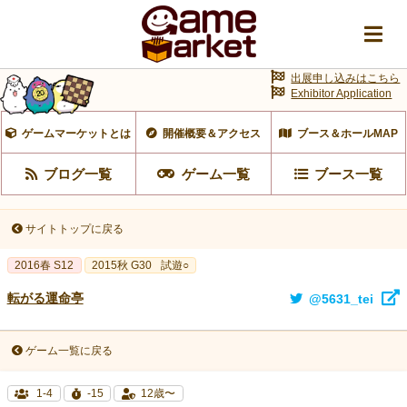
出展申し込みはこちら
Exhibitor Application
ゲームマーケットとは
開催概要＆アクセス
ブース＆ホールMAP
ブログ一覧
ゲーム一覧
ブース一覧
サイトトップに戻る
2016春 S12
2015秋 G30
試遊○
転がる運命亭
@5631_tei
ゲーム一覧に戻る
1-4
-15
12歳〜