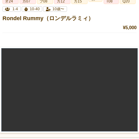
オ24
カ07
フ08
カ12
カ15
T08
Q20
1-4
10-40
10歳〜
Rondel Rummy（ロンデルラミィ）
¥5,000