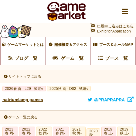
出展申し込みはこちら
Exhibitor Application
ゲームマーケットとは
開催概要＆アクセス
ブース＆ホールMAP
ブログ一覧
ゲーム一覧
ブース一覧
サイトトップに戻る
2026春 両 - L29
試遊○
2025秋 両 - D02
試遊○
natriumlamp games
@PRAPRAPRA
ゲーム一覧に戻る
2023
2022
2022
2021
2021
2019
2019
2020
春 両‐
春 両-
秋 両-
春 両-
秋 両-
春 土-
秋 土-
秋