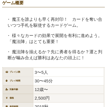
ゲーム概要
魔王を誰よりも早く再封印！ カードを奪い合
いつつ手札を駆使するカードゲーム。
様々なカードの効果で展開を有利に進めよう。
「魔法陣」はとても重要！
魔法陣を揃えるか？先に勇者を得るか？運と判
断が噛み合えば勝利はあなたの頭上に！
3〜5人
プレイ人数
30〜45分
プレイ時間
12歳〜
対象年齢
2,500円
価格
2019秋
発売時期