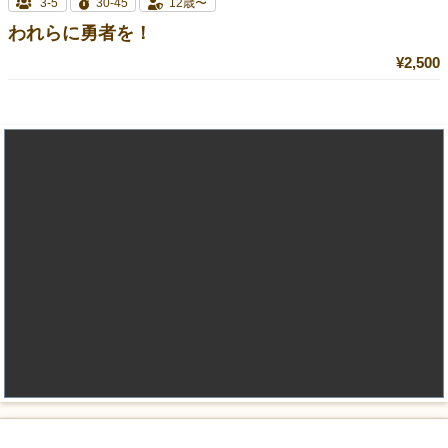
3-5
30-45
12歳〜
われらに勇者を！
¥2,500