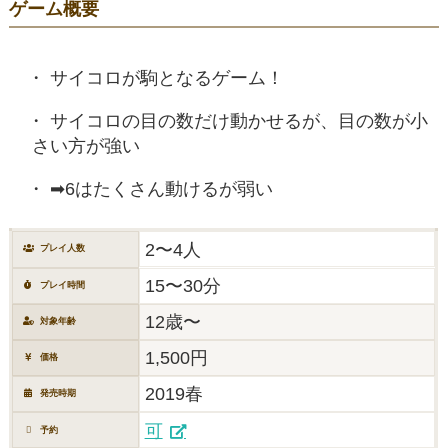
ゲーム概要
サイコロが駒となるゲーム！
サイコロの目の数だけ動かせるが、目の数が小
さい方が強い
➡︎6はたくさん動けるが弱い
2〜4人
プレイ人数
15〜30分
プレイ時間
12歳〜
対象年齢
1,500円
価格
2019春
発売時期
可
予約