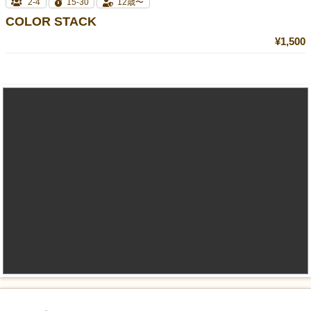
2-4
15-30
12歳〜
COLOR STACK
¥1,500