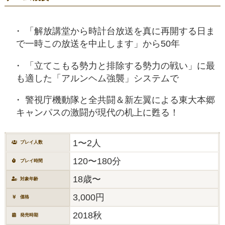
「解放講堂から時計台放送を真に再開する日ま
で一時この放送を中止します」から50年
「立てこもる勢力と排除する勢力の戦い」に最
も適した「アルンヘム強襲」システムで
警視庁機動隊と全共闘＆新左翼による東大本郷
キャンパスの激闘が現代の机上に甦る！
1〜2人
プレイ人数
120〜180分
プレイ時間
18歳〜
対象年齢
3,000円
価格
2018秋
発売時期