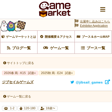
出展申し込みはこちら
Exhibitor Application
ゲームマーケットとは
開催概要＆アクセス
ブース＆ホールMAP
ブログ一覧
ゲーム一覧
ブース一覧
サイトトップに戻る
2026春 両 - K15
試遊○
2025秋 両 - E24
試遊○
ジブセイルゲームズ
@jibsail_games
ゲーム一覧に戻る
1-2
120-180
18歳〜