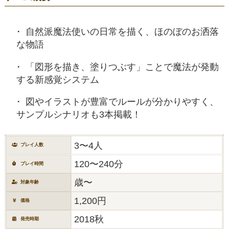
自然派魔法使いの日常を描く、ほのぼのお洒落
な物語
「図形を描き、塗りつぶす」ことで魔法が発動
する新感覚システム
図やイラストが豊富でルールが分かりやすく、
サンプルシナリオも3本掲載！
3〜4人
プレイ人数
120〜240分
プレイ時間
歳〜
対象年齢
1,200円
価格
2018秋
発売時期