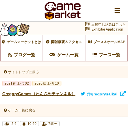
出展申し込みはこちら
Exhibitor Application
ゲームマーケットとは
開催概要＆アクセス
ブース＆ホールMAP
ブログ一覧
ゲーム一覧
ブース一覧
サイトトップに戻る
2021春 土-ウ02
2020秋 土-サ10
GregoryGames（わんさめチャンネル）
@gregorysaikai
ゲーム一覧に戻る
2-6
10-60
7歳〜