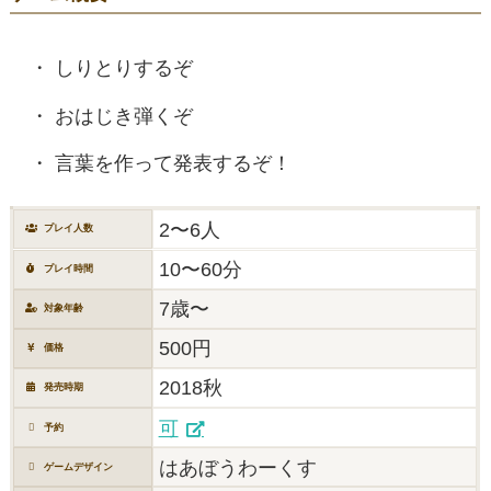
しりとりするぞ
おはじき弾くぞ
言葉を作って発表するぞ！
2〜6人
プレイ人数
10〜60分
プレイ時間
7歳〜
対象年齢
500円
価格
2018秋
発売時期
可
予約
はあぼうわーくす
ゲームデザイン