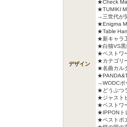
★Check 
★TUMIK
→三世代が
★Enigma
★Table H
★新キャラ
★白猫VS黒
★ベストワード
★カテゴリ
デザイン
★名曲カル
★PANDA&T
→WODC
★どうぶつ
★ジャスト
★ベストワ
★IPPON
★ベストポ