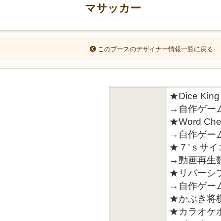
マサッカー
このブースのデザイナー情報一覧に戻る
★Dice K
→自作ゲー
★Word 
→自作ゲー
★７’ｓサ
→動画再生数
★リバーシ
→自作ゲー
★かぶき将
★カラオケ