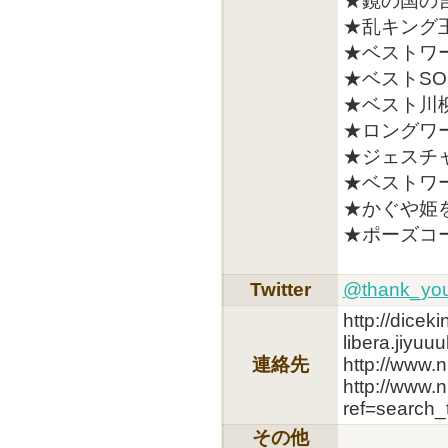
★鏡の国の
★乱キング
★ベストワ
★ベストSO
★ベスト川
★ロングワ
★ジェスチ
★ベストワ
★かぐや姫
★ポーズコ
Twitter
@thank_yo
http://dicek
libera.jiyu
連絡先
http://www.
http://www.
ref=search
その他