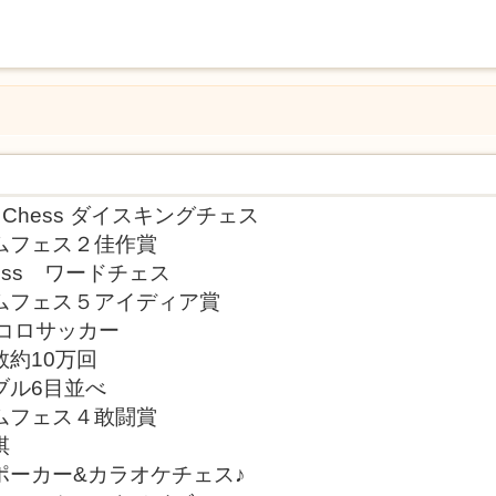
ing Chess ダイスキングチェス
ムフェス２佳作賞
Chess ワードチェス
ムフェス５アイディア賞
イコロサッカー
約10万回
ブル6目並べ
ムフェス４敢闘賞
棋
ポーカー&カラオケチェス♪