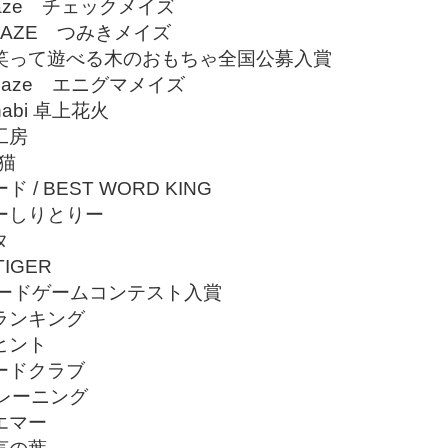
Maze チェックメイズ
I MAZE つみきメイズ
笑って遊べる木のおもちゃ全国公募入賞
 Maze エニグマメイズ
anabi 卓上花火
工房
猫
 / BEST WORD KING
ーしりとりー
タ
IGER
ボードゲームコンテスト入賞
ランキング
ヒント
ードクラブ
トレーニング
エマー