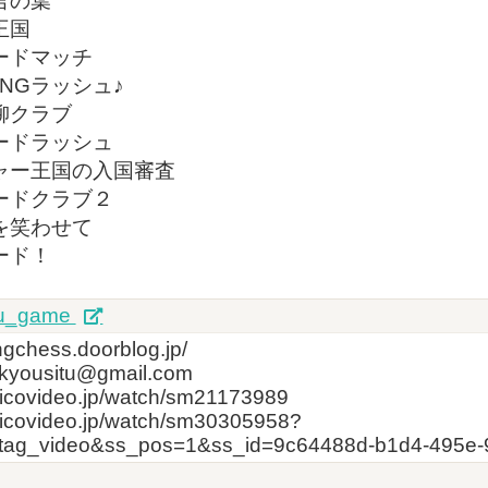
言の葉
王国
ードマッチ
NGラッシュ♪
柳クラブ
ードラッシュ
ャー王国の入国審査
ードクラブ２
を笑わせて
ード！
u_game
ingchess.doorblog.jp/
uukyousitu@gmail.com
nicovideo.jp/watch/sm21173989
nicovideo.jp/watch/sm30305958?
_tag_video&ss_pos=1&ss_id=9c64488d-b1d4-495e