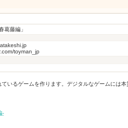
青春葛藤編」
atakeshi.jp
ter.com/toyman_jp
れているゲームを作ります。デジタルなゲームには本
-