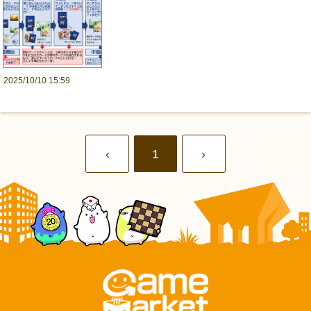
2025/10/10 15:59
‹
1
›