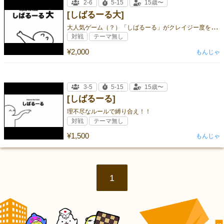
2-6
5-15
15歳〜
[しばるーる大]
大
人気ゲーム（？）「しばるーる」がクレイジー度を増して帰ってきた！！
対戦
テーマ無し
¥2,000
もんじゃ
3-5
5-15
15歳〜
[しばるーる]
理不尽なルールで縛り合え！！
対戦
テーマ無し
¥1,500
もんじゃ
1