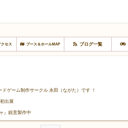
ブログ一覧
アクセス
ブース＆ホールMAP
ドゲーム制作サークル 永田（ながた）です ！
日初出展
ニャ』鋭意製作中