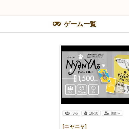
ゲーム一覧
3-6
10-30
8歳〜
[ニャニャ]