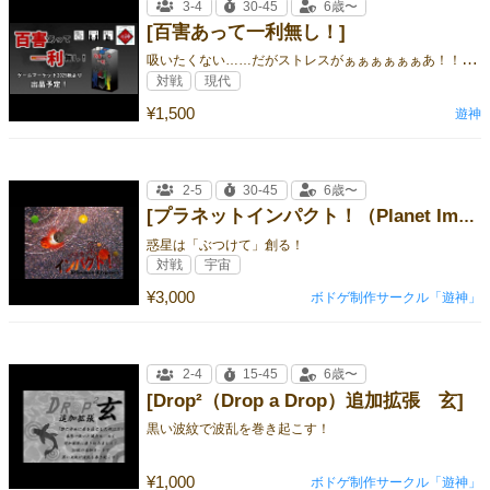
3-4
30-45
6歳〜
[百害あって一利無し！]
吸
いたくない……だがストレスがぁぁぁぁぁぁあ！！！！！
対戦
現代
¥1,500
遊神
2-5
30-45
6歳〜
[プラネットインパクト！（Planet Impact！）]
惑星は「ぶつけて」創る！
対戦
宇宙
¥3,000
ボドゲ制作サークル「遊神」
2-4
15-45
6歳〜
[Drop²（Drop a Drop）追加拡張 玄]
黒い波紋で波乱を巻き起こす！
¥1,000
ボドゲ制作サークル「遊神」