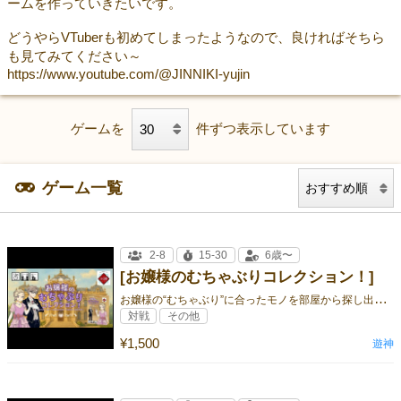
ームを作っていきたいです。
どうやらVTuberも初めてしまったようなので、良ければそちら
も見てみてください～
https://www.youtube.com/@JINNIKI-yujin
ゲームを
件ずつ表示しています
ゲーム一覧
2-8
15-30
6歳〜
[お嬢様のむちゃぶりコレクション！]
お
嬢様の“むちゃぶり”に合ったモノを部屋から探し出そう！
対戦
その他
¥1,500
遊神