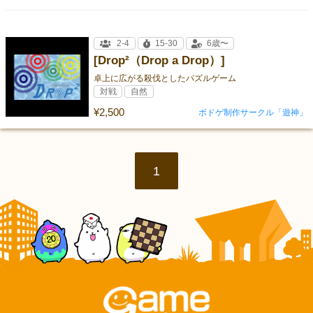
2-4
15-30
6歳〜
[Drop²（Drop a Drop）]
卓上に広がる殺伐としたパズルゲーム
対戦
自然
¥2,500
ボドゲ制作サークル「遊神」
1