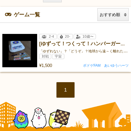
ゲーム一覧
2-4
20-
10歳〜
[ゆずって！つくって！ハンバーガー星のフェスティバル]
「
ゆずれない」？「どうぞ」？地球から遠～く離れたハンバーガー星で行われる、ゆずりあいバッティングゲーム
対戦
宇宙
¥1,500
ボドゲFAM あいゆうハーツ
1