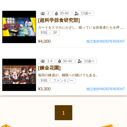
2
30-60
13歳〜
[超科学掠食研究部]
カ
ードをスマホにかざし、眠っている掠食者たちを呼び覚ませ！
対戦
SF
¥4,000
独立制作INDEPENDENT
2-4
30-40
10歳〜
[鍊金花園]
毎回の錬成が、極限への賭けでもある。
対戦
ファンタジー
¥3,300
独立制作INDEPENDENT
1