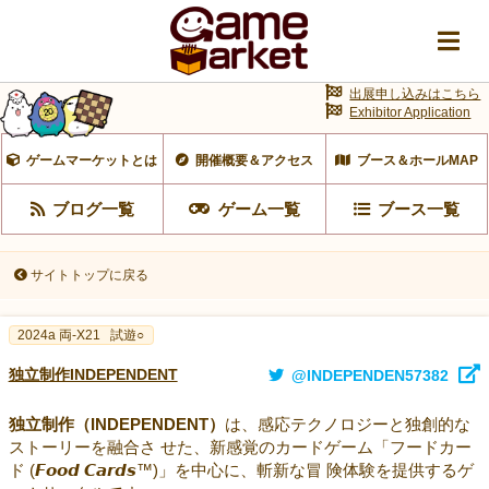
出展申し込みはこちら
Exhibitor Application
ゲームマーケットとは
開催概要＆アクセス
ブース＆ホールMAP
ブログ一覧
ゲーム一覧
ブース一覧
サイトトップに戻る
2024a 両-X21
試遊○
独立制作INDEPENDENT
@INDEPENDEN57382
独立制作（INDEPENDENT）
は、感応テクノロジーと独創的な
ストーリーを融合さ せた、新感覚のカードゲーム「フードカー
ド (𝙁𝙤𝙤𝙙 𝘾𝙖𝙧𝙙𝙨™)」を中心に、斬新な冒 険体験を提供するゲ