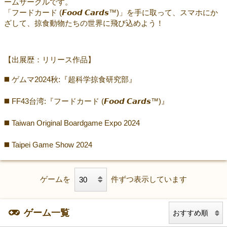
ームサークルです。
「フードカード (𝙁𝙤𝙤𝙙 𝘾𝙖𝙧𝙙𝙨™)」を手に取って、スマホにか
ざして、掠食動物たちの世界に飛び込めよう！
【出展歴：リリース作品】
◼️ ゲムマ2024秋:『超科学掠食研究部』
◼️ FF43台湾:『フードカード (𝙁𝙤𝙤𝙙 𝘾𝙖𝙧𝙙𝙨™)』
◼️ Taiwan Original Boardgame Expo 2024
◼️ Taipei Game Show 2024
ゲームを
件ずつ表示しています
ゲーム一覧