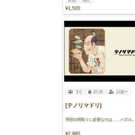
対戦
現代
¥1,500
3-5
20-30
12歳〜
[テノリマドリ]
¥2,980