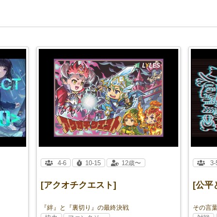
4-6
10-15
12歳〜
3-
[アクオチクエスト]
[公平
『絆』と『裏切り』の最終決戦
その言