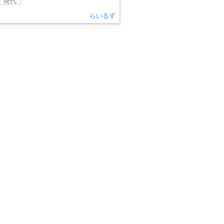
現代
らいるず