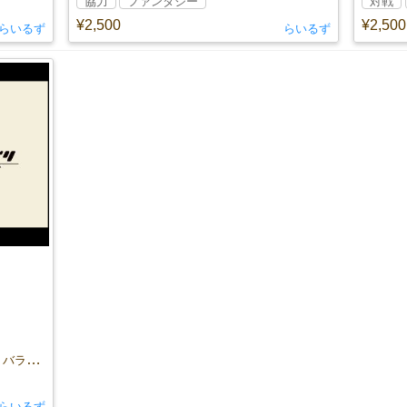
協力
ファンタジー
対戦
¥2,500
¥2,500
らいるず
らいるず
理想の間取りに必要なのは……パズル。バランス。筋力。
らいるず