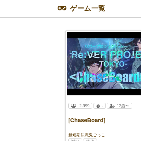
ゲーム一覧
2-999
-
12歳〜
[ChaseBoard]
超短期決戦鬼ごっこ