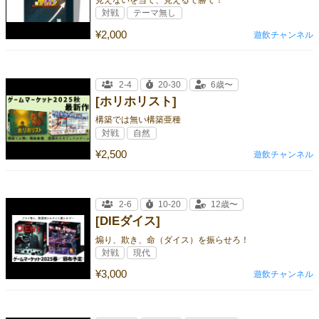
見えないを当て、見えるで勝て！
対戦
テーマ無し
¥2,000
遊飲チャンネル
2-4
20-30
6歳〜
[ホリホリスト]
構築では無い構築亜種
対戦
自然
¥2,500
遊飲チャンネル
2-6
10-20
12歳〜
[DIEダイス]
煽り、欺き、命（ダイス）を振らせろ！
対戦
現代
¥3,000
遊飲チャンネル