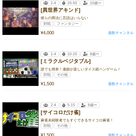
2-4
20-50
10歳〜
[異世界アキンド]
彼らの商法に言語はいらない
対戦
ファンタジー
¥4,000
遊飲チャンネル
1-4
10-20
8歳〜
[ミラクルベジタブル]
誰でも簡単！連鎖が楽しいダイス紙ペンゲーム！
対戦
その他
¥1,500
遊飲チャンネル
2-4
5-15
8歳〜
[サイコロだけ雀]
麻雀未経験者でもすぐできるサイコロ麻雀！
対戦
その他
¥1,500
遊飲チャンネル