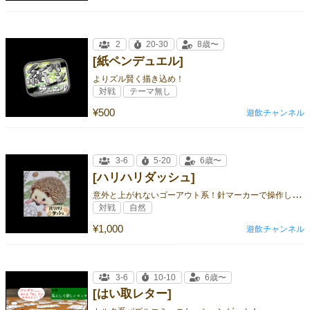
2
20-30
8歳〜
[紙ペンデュエル]
よりズル賢く描き込め！
対戦
テーマ無し
¥500
遊飲チャンネル
3-6
5-20
6歳〜
[ハリハリダッシュ]
意
外と上がれないゴーアウト系！針マーカーで操作しよう！
対戦
自然
¥1,000
遊飲チャンネル
3-6
10-10
6歳〜
[はい取レター]