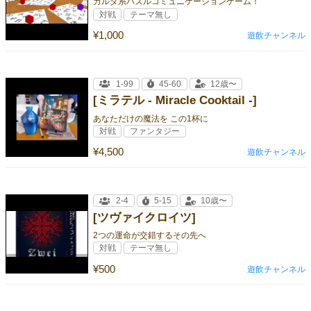
カルタ系パズルコミュニケーションゲーム！
対戦
テーマ無し
¥1,000
遊飲チャンネル
1-99
45-60
12歳〜
[ミラテル - Miracle Cooktail -]
あなただけの魔法を この1杯に
対戦
ファンタジー
¥4,500
遊飲チャンネル
2-4
5-15
10歳〜
[ツヴァイクロイツ]
2つの運命が交錯するその先へ
対戦
テーマ無し
¥500
遊飲チャンネル