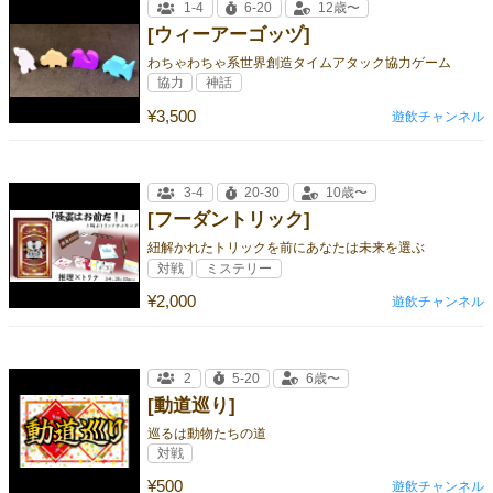
1-4
6-20
12歳〜
[ウィーアーゴッヅ]
わちゃわちゃ系世界創造タイムアタック協力ゲーム
協力
神話
¥3,500
遊飲チャンネル
3-4
20-30
10歳〜
[フーダントリック]
紐解かれたトリックを前にあなたは未来を選ぶ
対戦
ミステリー
¥2,000
遊飲チャンネル
2
5-20
6歳〜
[動道巡り]
巡るは動物たちの道
対戦
¥500
遊飲チャンネル