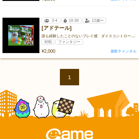
3-4
10-30
12歳〜
[アドテール]
誰
も経験したことのないプレイ感 ダイスコントロールゲーム
対戦
ファンタジー
¥2,000
遊飲チャンネル
1