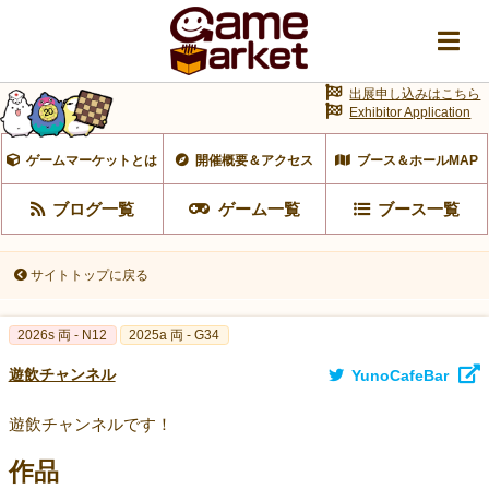
出展申し込みはこちら
Exhibitor Application
ゲームマーケットとは
開催概要＆アクセス
ブース＆ホールMAP
ブログ一覧
ゲーム一覧
ブース一覧
サイトトップに戻る
2026s 両 - N12
2025a 両 - G34
遊飲チャンネル
YunoCafeBar
遊飲チャンネルです！
作品