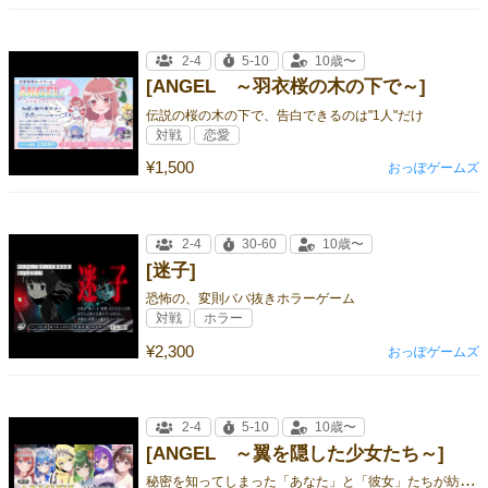
2-4
5-10
10歳〜
[ANGEL ～羽衣桜の木の下で～]
伝説の桜の木の下で、告白できるのは"1人"だけ
対戦
恋愛
¥1,500
おっぽゲームズ
2-4
30-60
10歳〜
[迷子]
恐怖の、変則ババ抜きホラーゲーム
対戦
ホラー
¥2,300
おっぽゲームズ
2-4
5-10
10歳〜
[ANGEL ～翼を隠した少女たち～]
秘
密を知ってしまった「あなた」と「彼女」たちが紡ぐ、天使の推理ゲーム！