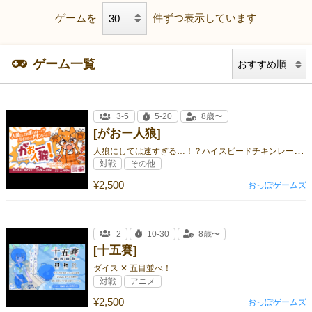
ゲームを
件ずつ表示しています
ゲーム一覧
3-5
5-20
8歳〜
[がおー人狼]
人
狼にしては速すぎる…！？ハイスピードチキンレース「がおー人狼」！
対戦
その他
¥2,500
おっぽゲームズ
2
10-30
8歳〜
[十五賽]
ダイス ✕ 五目並べ！
対戦
アニメ
¥2,500
おっぽゲームズ