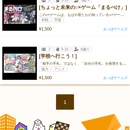
2
5-10
5歳〜
[ちょっと未来の○×ゲーム「まるぺけ」]
こ
の○×ゲームは、もはや君たちの知っている○×ゲームではない…！
対戦
宇宙
¥1,500
おっぽゲームズ
2
5-10
8歳〜
[学校へ行こう！]
「
相手の手札」ではなく、「自分の手札」を推理する！“新感覚”カードゲーム！
協力
アニメ
¥1,500
おっぽゲームズ
1