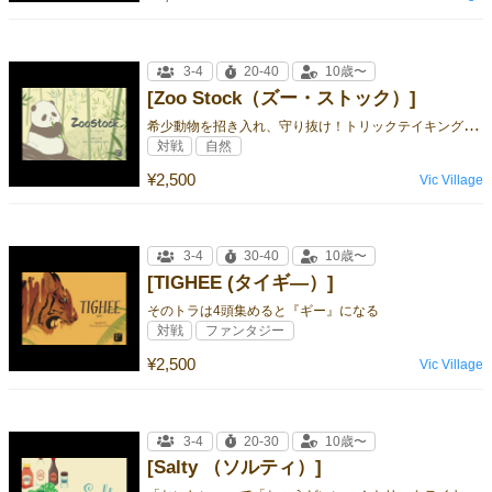
3-4
20-40
10歳〜
[Zoo Stock（ズー・ストック）]
希
少動物を招き入れ、守り抜け！トリックテイキングゲーム！
対戦
自然
¥2,500
Vic Village
3-4
30-40
10歳〜
[TIGHEE (タイギ―）]
そのトラは4頭集めると『ギー』になる
対戦
ファンタジー
¥2,500
Vic Village
3-4
20-30
10歳〜
[Salty （ソルティ）]