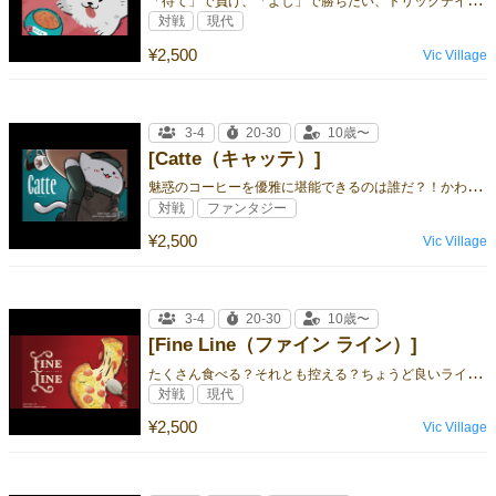
対戦
現代
¥2,500
Vic Village
3-4
20-30
10歳〜
[Catte（キャッテ）]
魅
惑のコーヒーを優雅に堪能できるのは誰だ？！かわいくて悩ましいトリックテイキングゲーム！
対戦
ファンタジー
¥2,500
Vic Village
3-4
20-30
10歳〜
[Fine Line（ファイン ライン）]
た
くさん食べる？それとも控える？ちょうど良いラインを目指したい「紙一重」のトリックテイキング
対戦
現代
¥2,500
Vic Village