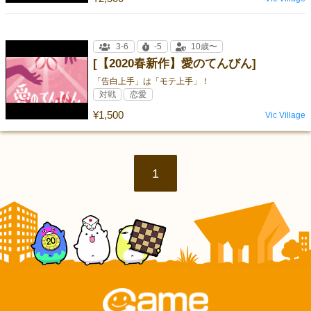
3-6
-5
10歳〜
[【2020春新作】愛のてんびん]
「告白上手」は「モテ上手」！
対戦
恋愛
¥1,500
Vic Village
1