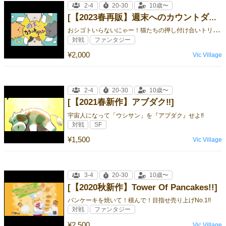
2-4
20-30
10歳〜
[【2023春再販】週末へのカウントダウン【2021秋新作】]
お
シゴトいらないにゃー！猫たちの押し付け合いトリックテイキング！
対戦
ファンタジー
¥2,000
Vic Village
2-4
20-30
10歳〜
[【2021春新作】アブダク‼]
宇宙人になって「ウシサン」を『アブダク』せよ‼
対戦
SF
¥1,500
Vic Village
3-4
20-30
10歳〜
[【2020秋新作】Tower Of Pancakes!!]
パンケーキを焼いて！積んで！目指せ売り上げNo.1!!
対戦
ファンタジー
¥2,500
Vic Village