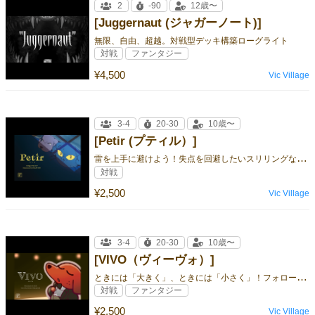
2
-90
12歳〜
[Juggernaut (ジャガーノート)]
無限、自由、超越。対戦型デッキ構築ローグライト
対戦
ファンタジー
¥4,500
Vic Village
3-4
20-30
10歳〜
[Petir (プティル）]
雷
を上手に避けよう！失点を回避したいスリリングなトリックテイキングゲーム！
対戦
¥2,500
Vic Village
3-4
20-30
10歳〜
[VIVO（ヴィーヴォ）]
と
きには「大きく」、ときには「小さく」！フォロー形式が変わるトリックテイキング！
対戦
ファンタジー
¥2,500
Vic Village