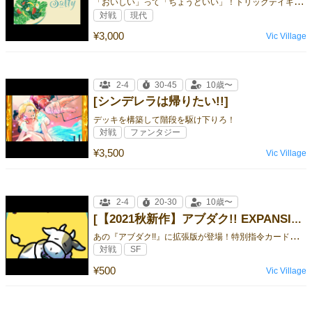
「
おいしい」って「ちょうどいい」！トリックテイキング！
対戦
現代
¥3,000
Vic Village
2-4
30-45
10歳〜
[シンデレラは帰りたい!!]
デッキを構築して階段を駆け下りろ！
対戦
ファンタジー
¥3,500
Vic Village
2-4
20-30
10歳〜
[【2021秋新作】アブダク!! EXPANSION（拡張版）]
あ
の『アブダク!!』に拡張版が登場！特別指令カードでさらにおもしろく悩ましいゲームに！
対戦
SF
¥500
Vic Village